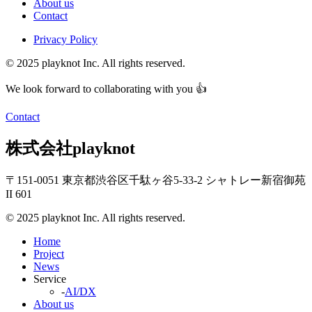
About us
Contact
Privacy Policy
© 2025 playknot Inc. All rights reserved.
We look forward to collaborating with you 👍
Contact
株式会社playknot
〒151-0051 東京都渋谷区千駄ヶ谷5-33-2 シャトレー新宿御苑
II 601
© 2025 playknot Inc. All rights reserved.
Home
Project
News
Service
-
AI/DX
About us