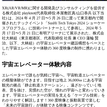
XR(AR/VR/MR)に関する開発及びコンサルティングを提供す
る株式会社 playknot(代表取締役:本屋敷匠真/山口恭兵 以下当
社) は、2024 年 4 月 27 日〜5 月 26 日に渡って東京都内で開
催されたテックイベント「SusHi Tech Tokyo 2024 ショーケー
スプログラム」に技術パートナーとして参画し、2024 年 5
月 17 日〜5 月 21 日に有明アリーナにて展示された、株式会
社大林組（東京都港区、代表取締役 社長 兼 CEO 蓮輪 賢
治、以下、大林組）の宇宙エレベーター建設構想をベースと
した宇宙エレベーター体験の 360 度映像の制作に携わりまし
た。
宇宙エレベーター体験内容
エレベーターで誰もが気軽に宇宙へ。宇宙軌道エレベーター
の模擬体験ができます。目指すは地上 36,000㎞ にある宇宙
観光の拠点「静止軌道ステーション」。遠ざかっていく地
表、雲を抜け、見慣れた空が、憧れの宇宙へと変わっていき
ます。宇宙エレベーターの実現を支える「ケーブル技術」を
わかりやすく解説します！360 度映像と振動装置で楽しむ
「未来の宇宙旅行」が体験できる映像コンテンツです。