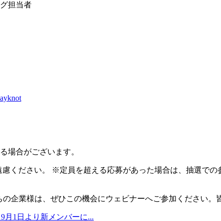
ング担当者
layknot
なる場合がございます。
遠慮ください。 ※定員を超える応募があった場合は、抽選での
持ちの企業様は、ぜひこの機会にウェビナーへご参加ください。
t、9月1日より新メンバーに...