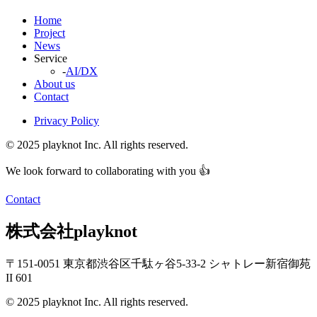
Home
Project
News
Service
-
AI/DX
About us
Contact
Privacy Policy
© 2025 playknot Inc. All rights reserved.
We look forward to collaborating with you 👍
Contact
株式会社playknot
〒151-0051 東京都渋谷区千駄ヶ谷5-33-2 シャトレー新宿御苑
II 601
© 2025 playknot Inc. All rights reserved.